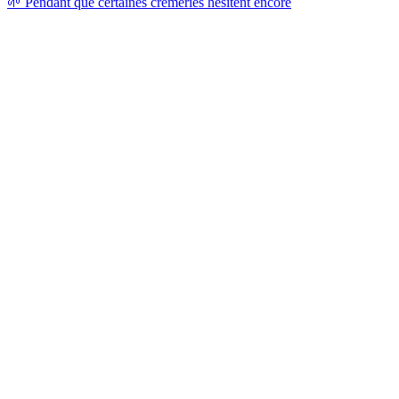
🌱 Pendant que certaines crémeries hésitent encore